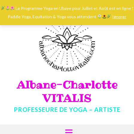
contenu
Skip
principal
Le Programme Yoga en Ubaye pour Juillet et Août est en ligne !
to
content
Paddle Yoga, Equitation & Yoga vous attendent
Ignorer
Albane-Charlotte
VITALIS
PROFESSEURE DE YOGA – ARTISTE