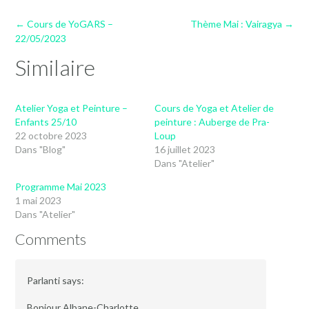
Post
←
Cours de YoGARS –
Thème Mai : Vairagya
→
navigation
22/05/2023
Similaire
Atelier Yoga et Peinture –
Cours de Yoga et Atelier de
Enfants 25/10
peinture : Auberge de Pra-
22 octobre 2023
Loup
Dans "Blog"
16 juillet 2023
Dans "Atelier"
Programme Mai 2023
1 mai 2023
Dans "Atelier"
Comments
Parlanti
says:
Bonjour Albane-Charlotte,