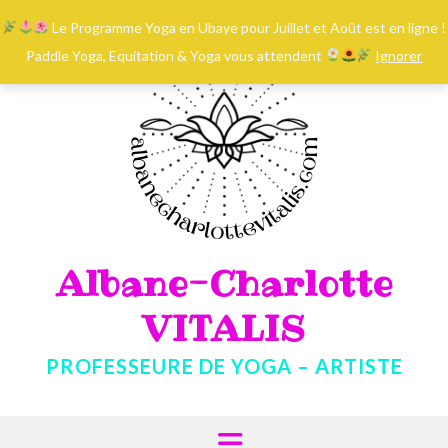
contenu
Skip
principal
Le Programme Yoga en Ubaye pour Juillet et Août est en ligne !
to
content
Paddle Yoga, Equitation & Yoga vous attendent
Ignorer
Albane-Charlotte
VITALIS
PROFESSEURE DE YOGA – ARTISTE