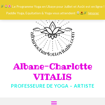
contenu
Skip
principal
Le Programme Yoga en Ubaye pour Juillet et Août est en ligne !
to
content
Paddle Yoga, Equitation & Yoga vous attendent
Ignorer
Albane-Charlotte
VITALIS
PROFESSEURE DE YOGA – ARTISTE