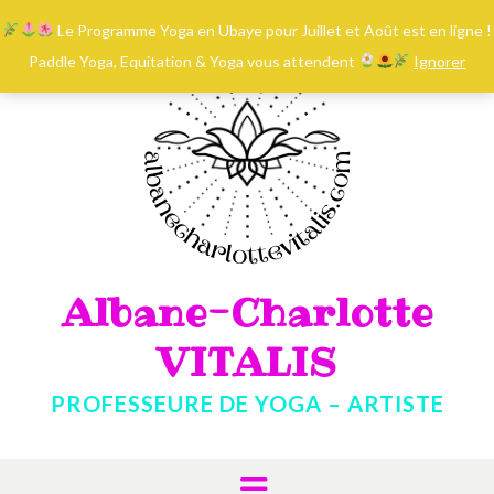
contenu
Skip
principal
Le Programme Yoga en Ubaye pour Juillet et Août est en ligne !
to
content
Paddle Yoga, Equitation & Yoga vous attendent
Ignorer
Albane-Charlotte
VITALIS
PROFESSEURE DE YOGA – ARTISTE