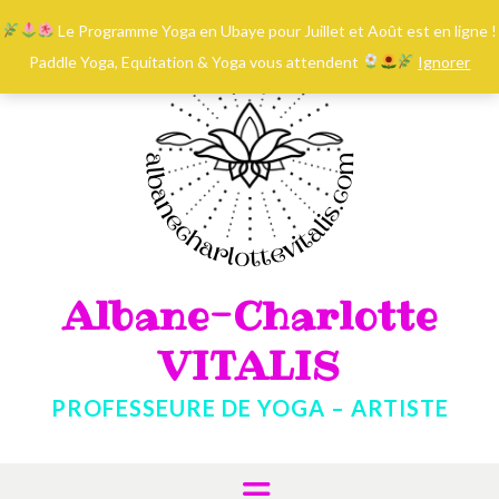
contenu
Skip
principal
Le Programme Yoga en Ubaye pour Juillet et Août est en ligne !
to
content
Paddle Yoga, Equitation & Yoga vous attendent
Ignorer
Albane-Charlotte
VITALIS
PROFESSEURE DE YOGA – ARTISTE