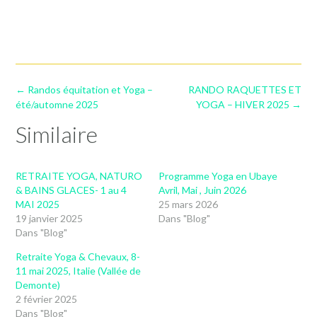
Post
←
Randos équitation et Yoga –
RANDO RAQUETTES ET
navigation
été/automne 2025
YOGA – HIVER 2025
→
Similaire
RETRAITE YOGA, NATURO
Programme Yoga en Ubaye
& BAINS GLACES- 1 au 4
Avril, Mai , Juin 2026
MAI 2025
25 mars 2026
19 janvier 2025
Dans "Blog"
Dans "Blog"
Retraite Yoga & Chevaux, 8-
11 mai 2025, Italie (Vallée de
Demonte)
2 février 2025
Dans "Blog"